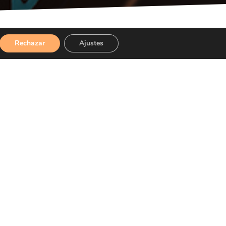
Rechazar
Ajustes
s.
!
os combinados,