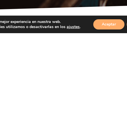
 mejor experiencia en nuestra web.
Aceptar
ontacta con Nosotro
es utilizamos o desactivarlas en los
ajustes
.
¡¡¡ Ven y pruébalo todo!!!
¡¡¡Y si lo quieres para llevar te lo preparamos!
illas, raciones, bocatas, hamburguesas, plat
huevos rotos, burritos, revueltos...