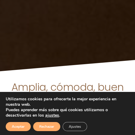
Amplia, cómoda, buen
ambiente, con una gran
Utilizamos cookies para ofrecerte la mejor experiencia en
nuestra web.
terraza, fácil aparcar...
Puedes aprender más sobre qué cookies utilizamos o
desactivarlas en los
ajustes
.
¡¡¡Ven a CAFETERIA ILIADA en Salburua
Aceptar
Rechazar
Ajustes
y pruébalo todo!!!